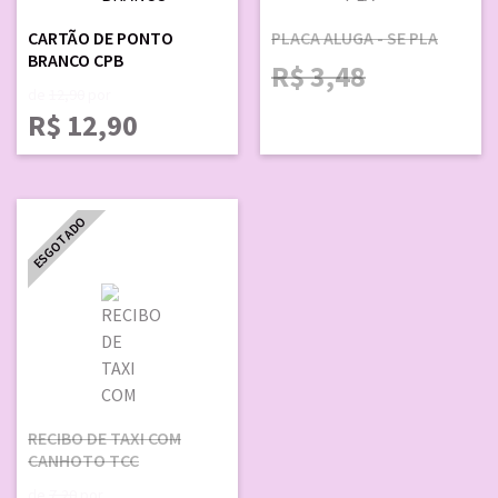
CARTÃO DE PONTO
PLACA ALUGA - SE PLA
BRANCO CPB
R$
3,48
de
12,90
por
R$
12,90
ESGOTADO
RECIBO DE TAXI COM
CANHOTO TCC
de
7,20
por