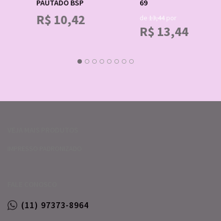
PAUTADO BSP
69
R$
10,42
de
13,44
por
R$
13,44
VEJA MAIS PRODUTOS
IMPRESSO PADRONIZADO
FALE CONOSCO
(11) 97373-8964