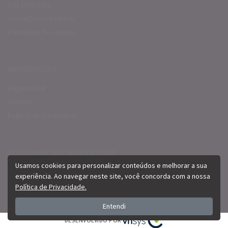
(11) 2292-3322
marse@marse.com.br
Formulário de contato
INFORMAÇÕES
Página Inicial
Contato
Política de privacidade
ACOMPANHE NAS REDES SOCIAIS
Usamos cookies para personalizar conteúdos e melhorar a sua
experiência. Ao navegar neste site, você concorda com a nossa
Política de Privacidade.
Entendi
DESENVOLVIDO POR